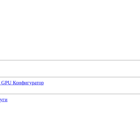
р GPU
Конфигуратор
луги