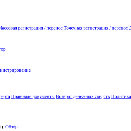
Массовая регистрация / перенос
Точечная регистрация / перенос
тор
инистрирование
ферта
Правовые документы
Возврат денежных средств
Политика
).
Обзор