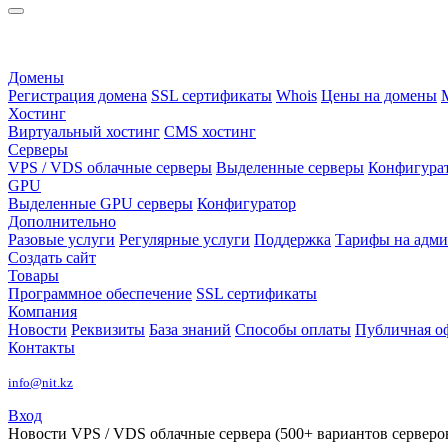
Домены
Регистрация домена
SSL сертификаты
Whois
Цены на домены
Хостинг
Виртуальный хостинг
CMS хостинг
Серверы
VPS / VDS облачные серверы
Выделенные серверы
Конфигура
GPU
Выделенные GPU серверы
Конфигуратор
Дополнительно
Разовые услуги
Регулярные услуги
Поддержка
Тарифы на адм
Создать сайт
Товары
Программное обеспечение
SSL сертификаты
Компания
Новости
Реквизиты
База знаний
Способы оплаты
Публичная о
Контакты
info@nit.kz
Вход
Новости
VPS / VDS облачные сервера (500+ вариантов серверов