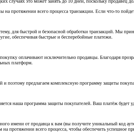
дких случаях это может занять до 10 дней, поскольку продавец д
 на протяжении всего процесса транзакции. Если что-то пойдет 
стему, для быстрой и безопасной обработки транзакций. Мы прин
другие, обеспечивая быстрые и бесперебойные платежи.
 покупку оплачивают исключительно продавцы. Благодаря прозр
льных платформ.
 и поэтому предлагаем комплексную программу защиты покупате
яется наша программа защиты покупателей. Ваш платёж будет у
ого имени от продавца к вам (вы получите уникальный код ауте
м на протяжении всего процесса, чтобы обеспечить успешное п