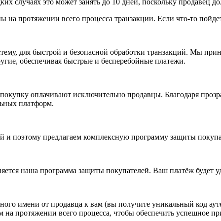
дких случаях это может занять до 10 дней, поскольку продавец д
 на протяжении всего процесса транзакции. Если что-то пойдет 
стему, для быстрой и безопасной обработки транзакций. Мы прин
другие, обеспечивая быстрые и бесперебойные платежи.
 покупку оплачивают исключительно продавцы. Благодаря прозр
льных платформ.
 и поэтому предлагаем комплексную программу защиты покупате
яется наша программа защиты покупателей. Ваш платёж будет у
ого имени от продавца к вам (вы получите уникальный код ауте
м на протяжении всего процесса, чтобы обеспечить успешное п