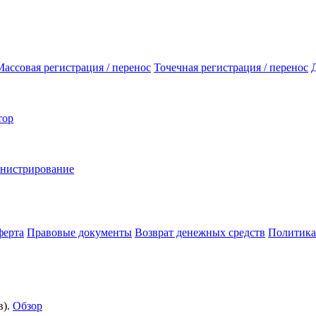
Массовая регистрация / перенос
Точечная регистрация / перенос
тор
инистрирование
ферта
Правовые документы
Возврат денежных средств
Политика
).
Обзор