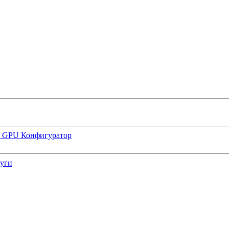
р GPU
Конфигуратор
луги