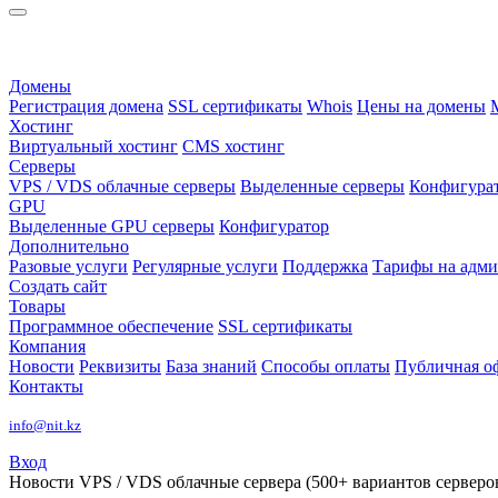
Домены
Регистрация домена
SSL сертификаты
Whois
Цены на домены
Хостинг
Виртуальный хостинг
CMS хостинг
Серверы
VPS / VDS облачные серверы
Выделенные серверы
Конфигура
GPU
Выделенные GPU серверы
Конфигуратор
Дополнительно
Разовые услуги
Регулярные услуги
Поддержка
Тарифы на адм
Создать сайт
Товары
Программное обеспечение
SSL сертификаты
Компания
Новости
Реквизиты
База знаний
Способы оплаты
Публичная о
Контакты
info@nit.kz
Вход
Новости
VPS / VDS облачные сервера (500+ вариантов серверов