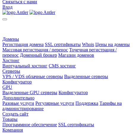
Связаться с нами
Вход
Домены
Регистрация домена
SSL сертификаты
Whois
Цены на домены
Массовая регистрация / перенос
Точечная регистрация /
перенос
Доменный брокер
Магазин доменов
Хостинг
Виртуальный хостинг
CMS хостинг
Серверы
VPS / VDS облачные серверы
Выделенные серверы
Конфигуратор
GPU
Выделенные GPU серверы
Конфигуратор
Дополнительно
Разовые услуги
Регулярные услуги
Поддержка
Тарифы на
администрирование
Создать сайт
Товары
Программное обеспечение
SSL сертификаты
Компания