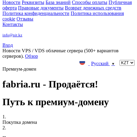
Новости
Реквизиты
База знаний
Способы оплаты
Публичная
оферта
Правовые документы
Возврат денежных средств
Политика конфиденциальности
Политика использования
cookie
Отзывы
Контакты
info@nit.kz
Вход
Новости
VPS / VDS облачные сервера (500+ вариантов
серверов).
Обзор
Русский
▼
Премиум-домен
fabria.ru - Продаётся!
Путь к премиум-домену
1.
Покупка домена
2.