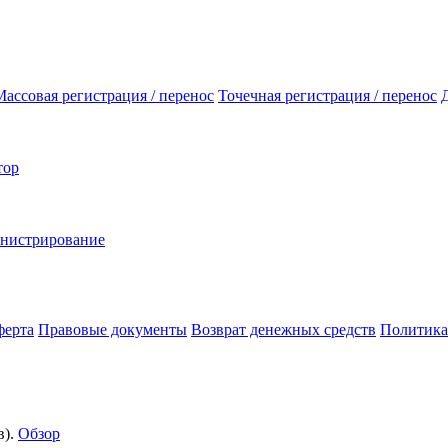
Массовая регистрация / перенос
Точечная регистрация / перенос
тор
инистрирование
ферта
Правовые документы
Возврат денежных средств
Политика
).
Обзор