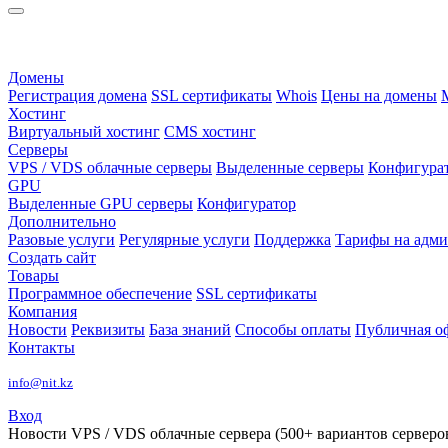
Домены
Регистрация домена
SSL сертификаты
Whois
Цены на домены
Хостинг
Виртуальный хостинг
CMS хостинг
Серверы
VPS / VDS облачные серверы
Выделенные серверы
Конфигура
GPU
Выделенные GPU серверы
Конфигуратор
Дополнительно
Разовые услуги
Регулярные услуги
Поддержка
Тарифы на адм
Создать сайт
Товары
Программное обеспечение
SSL сертификаты
Компания
Новости
Реквизиты
База знаний
Способы оплаты
Публичная о
Контакты
info@nit.kz
Вход
Новости
VPS / VDS облачные сервера (500+ вариантов серверов