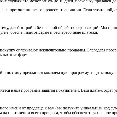
дких случаях это может занять до 10 дней, поскольку продавец д
 на протяжении всего процесса транзакции. Если что-то пойдет 
стему, для быстрой и безопасной обработки транзакций. Мы прин
другие, обеспечивая быстрые и бесперебойные платежи.
 покупку оплачивают исключительно продавцы. Благодаря прозр
льных платформ.
 и поэтому предлагаем комплексную программу защиты покупате
яется наша программа защиты покупателей. Ваш платёж будет у
ого имени от продавца к вам (вы получите уникальный код ауте
м на протяжении всего процесса, чтобы обеспечить успешное п