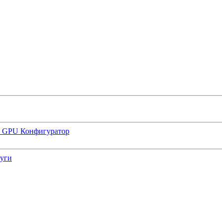
р GPU
Конфигуратор
луги