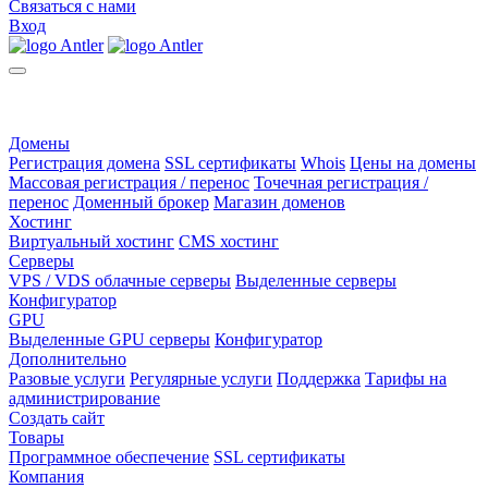
Связаться с нами
Вход
Домены
Регистрация домена
SSL сертификаты
Whois
Цены на домены
Массовая регистрация / перенос
Точечная регистрация /
перенос
Доменный брокер
Магазин доменов
Хостинг
Виртуальный хостинг
CMS хостинг
Серверы
VPS / VDS облачные серверы
Выделенные серверы
Конфигуратор
GPU
Выделенные GPU серверы
Конфигуратор
Дополнительно
Разовые услуги
Регулярные услуги
Поддержка
Тарифы на
администрирование
Создать сайт
Товары
Программное обеспечение
SSL сертификаты
Компания