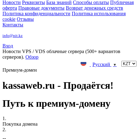
Новости
Реквизиты
База знаний
Способы оплаты
Публичная
оферта
Правовые документы
Возврат денежных средств
Политика конфиденциальности
Политика использования
cookie
Отзывы
Контакты
info@nit.kz
Вход
Новости
VPS / VDS облачные сервера (500+ вариантов
серверов).
Обзор
Русский
▼
Премиум-домен
kassaweb.ru - Продаётся!
Путь к премиум-домену
1.
Покупка домена
2.