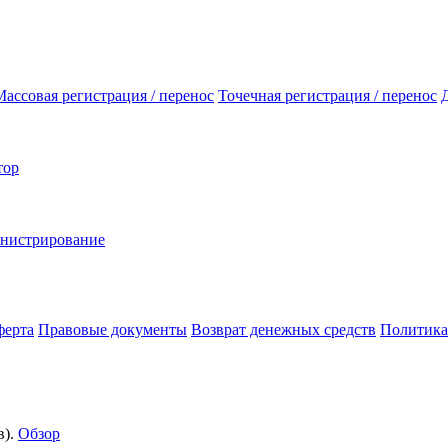
Массовая регистрация / перенос
Точечная регистрация / перенос
тор
инистрирование
ферта
Правовые документы
Возврат денежных средств
Политика
).
Обзор