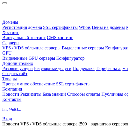
Домены
Регистрация домена
SSL сертификаты
Whois
Цены на домены
Хостинг
Виртуальный хостинг
CMS хостинг
Серверы
VPS / VDS облачные серверы
Выделенные серверы
Конфигура
GPU
Выделенные GPU серверы
Конфигуратор
Дополнительно
Разовые услуги
Регулярные услуги
Поддержка
Тарифы на адм
Создать сайт
Товары
Программное обеспечение
SSL сертификаты
Компания
Новости
Реквизиты
База знаний
Способы оплаты
Публичная о
Контакты
info@nit.kz
Вход
Новости
VPS / VDS облачные сервера (500+ вариантов серверов