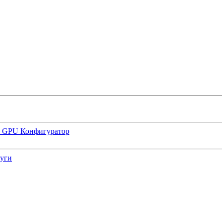
р GPU
Конфигуратор
луги