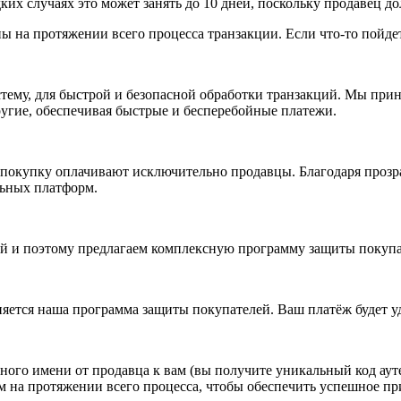
дких случаях это может занять до 10 дней, поскольку продавец д
 на протяжении всего процесса транзакции. Если что-то пойдет 
стему, для быстрой и безопасной обработки транзакций. Мы прин
другие, обеспечивая быстрые и бесперебойные платежи.
 покупку оплачивают исключительно продавцы. Благодаря прозр
льных платформ.
 и поэтому предлагаем комплексную программу защиты покупате
яется наша программа защиты покупателей. Ваш платёж будет у
ого имени от продавца к вам (вы получите уникальный код ауте
м на протяжении всего процесса, чтобы обеспечить успешное п