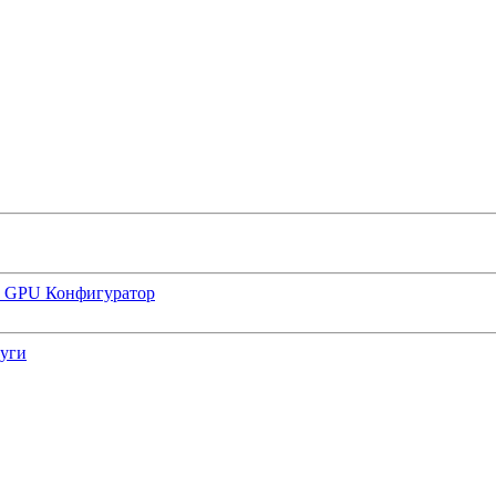
р GPU
Конфигуратор
луги