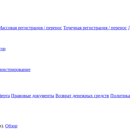
Массовая регистрация / перенос
Точечная регистрация / перенос
тор
инистрирование
ферта
Правовые документы
Возврат денежных средств
Политика
).
Обзор