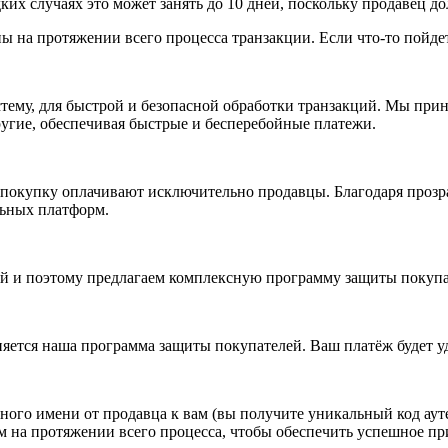
дких случаях это может занять до 10 дней, поскольку продавец д
 на протяжении всего процесса транзакции. Если что-то пойдет 
стему, для быстрой и безопасной обработки транзакций. Мы прин
другие, обеспечивая быстрые и бесперебойные платежи.
 покупку оплачивают исключительно продавцы. Благодаря прозр
льных платформ.
 и поэтому предлагаем комплексную программу защиты покупате
яется наша программа защиты покупателей. Ваш платёж будет у
ого имени от продавца к вам (вы получите уникальный код ауте
м на протяжении всего процесса, чтобы обеспечить успешное п