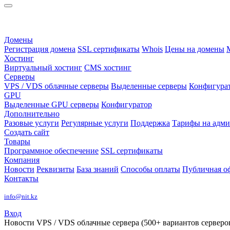
Домены
Регистрация домена
SSL сертификаты
Whois
Цены на домены
Хостинг
Виртуальный хостинг
CMS хостинг
Серверы
VPS / VDS облачные серверы
Выделенные серверы
Конфигура
GPU
Выделенные GPU серверы
Конфигуратор
Дополнительно
Разовые услуги
Регулярные услуги
Поддержка
Тарифы на адм
Создать сайт
Товары
Программное обеспечение
SSL сертификаты
Компания
Новости
Реквизиты
База знаний
Способы оплаты
Публичная о
Контакты
info@nit.kz
Вход
Новости
VPS / VDS облачные сервера (500+ вариантов серверов