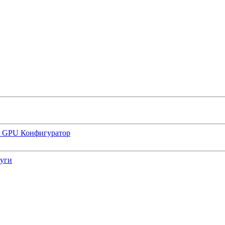
р GPU
Конфигуратор
луги