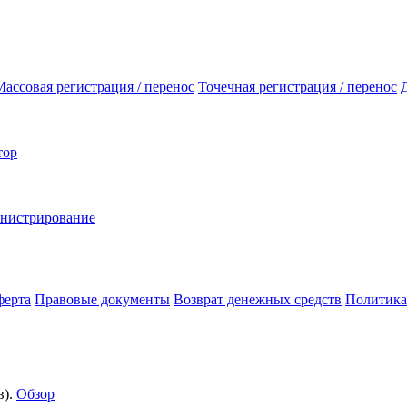
Массовая регистрация / перенос
Точечная регистрация / перенос
тор
инистрирование
ферта
Правовые документы
Возврат денежных средств
Политика
).
Обзор