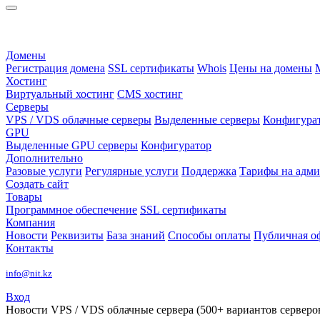
Домены
Регистрация домена
SSL сертификаты
Whois
Цены на домены
Хостинг
Виртуальный хостинг
CMS хостинг
Серверы
VPS / VDS облачные серверы
Выделенные серверы
Конфигура
GPU
Выделенные GPU серверы
Конфигуратор
Дополнительно
Разовые услуги
Регулярные услуги
Поддержка
Тарифы на адм
Создать сайт
Товары
Программное обеспечение
SSL сертификаты
Компания
Новости
Реквизиты
База знаний
Способы оплаты
Публичная о
Контакты
info@nit.kz
Вход
Новости
VPS / VDS облачные сервера (500+ вариантов серверов