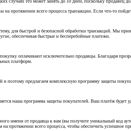
дких случаях это может занять до 10 дней, поскольку продавец д
 на протяжении всего процесса транзакции. Если что-то пойдет 
стему, для быстрой и безопасной обработки транзакций. Мы прин
другие, обеспечивая быстрые и бесперебойные платежи.
 покупку оплачивают исключительно продавцы. Благодаря прозр
льных платформ.
 и поэтому предлагаем комплексную программу защиты покупате
яется наша программа защиты покупателей. Ваш платёж будет у
ого имени от продавца к вам (вы получите уникальный код ауте
м на протяжении всего процесса, чтобы обеспечить успешное п